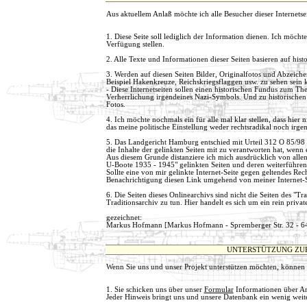
Aus aktuellem Anlaß möchte ich alle Besucher dieser Internets
1. Diese Seite soll lediglich der Information dienen. Ich möchte
Verfügung stellen.
2. Alle Texte und Informationen dieser Seiten basieren auf hist
3. Werden auf diesen Seiten Bilder, Originalfotos und Abzeich
Beispiel Hakenkreuze, Reichskriegsflaggen usw. zu sehen sein
- Diese Internetseiten sollen einen historischen Fundus zum T
Verherrlichung irgendeines Nazi-Symbols. Und zu historischen
Fotos.
4. Ich möchte nochmals ein für alle mal klar stellen, dass hi
das meine politische Einstellung weder rechtsradikal noch irgend
5. Das Landgericht Hamburg entschied mit Urteil 312 O 85/98
die Inhalte der gelinkten Seiten mit zu verantworten hat, wenn e
Aus diesem Grunde distanziere ich mich ausdrücklich von allen 
U-Boote 1935 - 1945" gelinkten Seiten und deren weiterführen
Sollte eine von mir gelinkte Internet-Seite gegen geltendes Re
Benachrichtigung diesen Link umgehend von meiner Internet-S
6. Die Seiten dieses Onlinearchivs sind nicht die Seiten des "
Traditionsarchiv zu tun. Hier handelt es sich um ein rein priva
gezeichnet:
Markus Hofmann [Markus Hofmann - Spremberger Str. 32 - 6
UNTERSTÜTZUNG ZUR
Wenn Sie uns und unser Projekt unterstützen möchten, können 
1. Sie schicken uns über unser
Formular
Informationen über An
Jeder Hinweis bringt uns und unsere Datenbank ein wenig weite