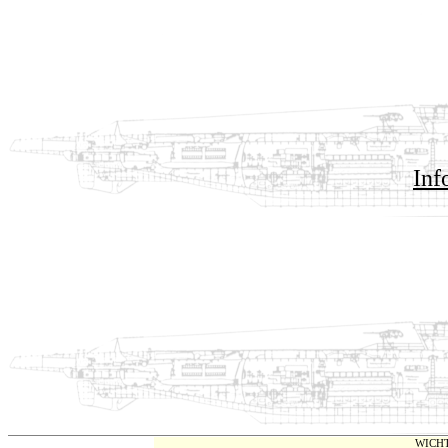
Inf
WICH