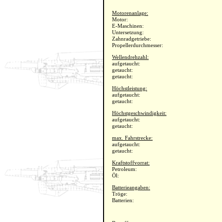
Motorenanlage:
Motor:
E-Maschinen:
Untersetzung:
Zahnradgetriebe:
Propellerdurchmesser:
Wellendrehzahl:
aufgetaucht:
getaucht:
getaucht:
Höchstleistung:
aufgetaucht:
getaucht:
Höchstgeschwindigkeit:
aufgetaucht:
getaucht:
max. Fahrstrecke:
aufgetaucht:
getaucht:
Kraftstoffvorrat:
Petroleum:
Öl:
Batterieangaben:
Tröge:
Batterien: