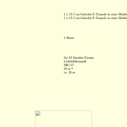
1 x 53.3 cm Gefechts E-Torpedo in einer Mulde
1 x 53.3 cm Gefechts E-Torpedo in einer Mulde
1 Mann
für 20 Stunden Einsatz
Lichtbildkompaß
SRC/15
20 m *
ca. 30 m