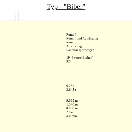
Typ - "Biber"
Rumpf
Rumpf und Ausrüstung
Rumpf
Ausrüstung
Landtransportwagen
1944 (erste Einheit)
324
6.25 t
3.645 t
9.035 m
1.570 m
0.960 m
?.? m
3.0 mm