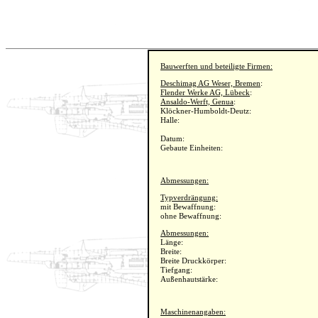
Bauwerften und beteiligte Firmen:
Deschimag AG Weser, Bremen
:
Flender Werke AG, Lübeck
:
Ansaldo-Werft, Genua
:
Klöckner-Humboldt-Deutz:
Halle:
Datum:
Gebaute Einheiten:
Abmessungen:
Typverdrängung:
mit Bewaffnung:
ohne Bewaffnung:
Abmessungen:
Länge:
Breite:
Breite Druckkörper:
Tiefgang:
Außenhautstärke:
Maschinenangaben: