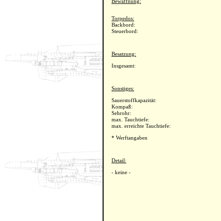
Bewaffnung:
Torpedos:
Backbord:
Steuerbord:
Besatzung:
Insgesamt:
Sonstiges:
Sauerstoffkapazität:
Kompaß:
Sehrohr:
max. Tauchtiefe:
max. erreichte Tauchtiefe:
* Werftangaben
Detail:
- keine -