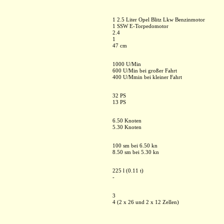
1 2.5 Liter Opel Blitz Lkw Benzinmotor
1 SSW E-Torpedomotor
2.4
1
47 cm
1000 U/Min
600 U/Min bei großer Fahrt
400 U/Mmin bei kleiner Fahrt
32 PS
13 PS
6.50 Knoten
5.30 Knoten
100 sm bei 6.50 kn
8.50 sm bei 5.30 kn
225 l (0.11 t)
-
3
4 (2 x 26 und 2 x 12 Zellen)