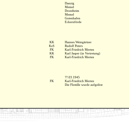
Danzig
Memel
Drontheim
Memel
Gotenhafen
Eckernförde
KK
Hannes Weingärtner
KzS
Rudolf Peters
FK
Karl-Friedrich Merten
KK
Karl Jasper (in Vertretung)
FK
Karl-Friedrich Merten
??.03.1945
FK
Karl-Friedrich Merten
Die Flottille wurde aufgelöst