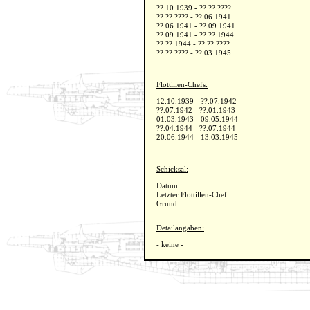
??.10.1939 - ??.??.????
??.??.???? - ??.06.1941
??.06.1941 - ??.09.1941
??.09.1941 - ??.??.1944
??.??.1944 - ??.??.????
??.??.???? - ??.03.1945
Flottillen-Chefs:
12.10.1939 - ??.07.1942
??.07.1942 - ??.01.1943
01.03.1943 - 09.05.1944
??.04.1944 - ??.07.1944
20.06.1944 - 13.03.1945
Schicksal:
Datum:
Letzter Flottillen-Chef:
Grund:
Detailangaben:
- keine -