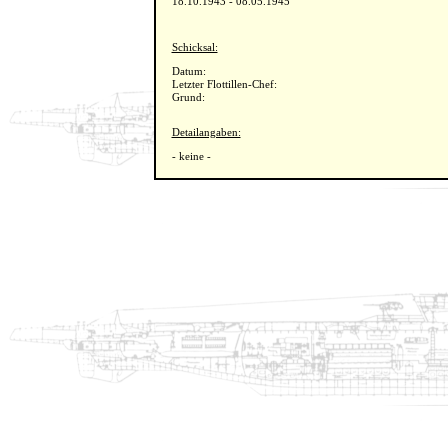
18.10.1943 - 08.05.1945
Schicksal:
Datum:
Letzter Flottillen-Chef:
Grund:
Detailangaben:
- keine -