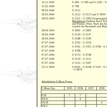
14.12.1943
U 494 - U 500 und U 2201 - U
15.02.1944
U 798
09.03.1944
U 2111
28.03.1944
U 2112 - U 2113 und U 5004 
28.03.1944
U 2251 - U 2300 (Ursprünglich
Monfalcone
(Italien) durch Zu
und Pauker, Wien. Nach der Au
wurden die Bootsteile und Masc
28.04.1944
U 5001 - U 5003
28.04.1944
U 5134 - U 5147
28.04.1944
U 5188 - U 5190
07.07.1944
U 2332 - U 2333
07.07.1944
U 4701 - U 4707, U 4709 - U 
07.07.1944
U 4708
07.07.1944
U 4713 - U 4748
07.07.1944
U 5119 - U 5121
07.07.1944
U 5122 - U 5187
23.11.1944
U 6201 - U 6248, U 5191 - U 
- U 4870
Abgelieferte U-Boot-Typen:
U-Boot-Typ
1935
1936
1937
1938
II B:
7
7
VII A:
4
VII B:
4
VII C: