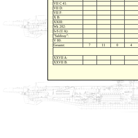
VII C 41:
VII D:
VII F:
X B:
XXIII:
Wk 202:
IvS (U A):
"Saldiray":
V 80:
Gesamt:
7
11
0
4
XXVII A:
XXVII B: