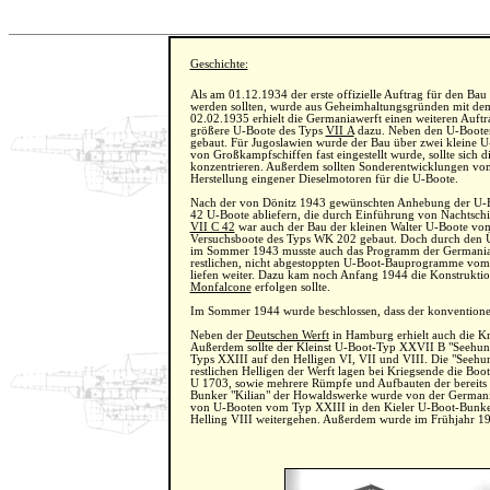
Geschichte:
Als am 01.12.1934 der erste offizielle Auftrag für den B
werden sollten, wurde aus Geheimhaltungsgründen mit de
02.02.1935 erhielt die Germaniawerft einen weiteren Auft
größere U-Boote des Typs
VII A
dazu. Neben den U-Booten
gebaut. Für Jugoslawien wurde der Bau über zwei kleine U-
von Großkampfschiffen fast eingestellt wurde, sollte sich
konzentrieren. Außerdem sollten Sonderentwicklungen v
Herstellung eingener Dieselmotoren für die U-Boote.
Nach der von Dönitz 1943 gewünschten Anhebung der U-Bo
42 U-Boote abliefern, die durch Einführung von Nachtschi
VII C 42
war auch der Bau der kleinen Walter U-Boote vom
Versuchsboote des Typs WK 202 gebaut. Doch durch den 
im Sommer 1943 musste auch das Programm der Germaniaw
restlichen, nicht abgestoppten U-Boot-Bauprogramme vom
liefen weiter. Dazu kam noch Anfang 1944 die Konstruktio
Monfalcone
erfolgen sollte.
Im Sommer 1944 wurde beschlossen, dass der konventionell
Neben der
Deutschen Werft
in Hamburg erhielt auch die Kr
Außerdem sollte der Kleinst U-Boot-Typ XXVII B "Seehund"
Typs XXIII auf den Helligen VI, VII und VIII. Die "Seeh
restlichen Helligen der Werft lagen bei Kriegsende die Bo
U 1703, sowie mehrere Rümpfe und Aufbauten der bereits 
Bunker "Kilian" der Howaldswerke wurde von der Germania
von U-Booten vom Typ XXIII in den Kieler U-Boot-Bunkern
Helling VIII weitergehen. Außerdem wurde im Frühjahr 194