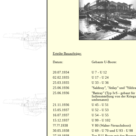
Erteilte Bauaufträge:
Datum:
Gebaute U-Boote:
20.07.1934
U 7 - U 12
02.02.1935
U 17 - U 24
25.03.1935
U 33 - U 36
25.06.1936
"Saldiray", "Atilay" und "Yildir
25.06.1936
"Batiray" (Typ IvS - gebaut für
Indienststellung von der Krie
umbenannt)
21.11.1936
U 45 - U 51
15.05.1937
U 52 - U 53
16.07.1937
U 54 - U 55
15.12.1937
U 99 - U 102
??.??.1938
V 80 (Walter-Versuchsboot)
30.05.1938
U 69 - U 70 und U 93 - U 98
27.10.1938
Typ II U-Boote mit den Baunu