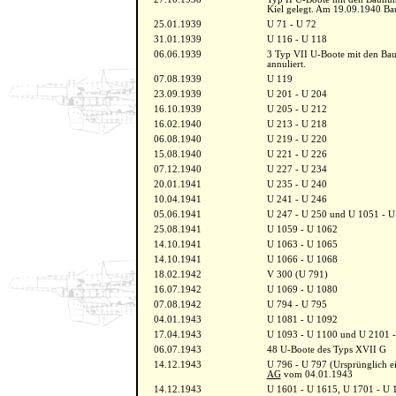
Kiel gelegt. Am 19.09.1940 Bau
25.01.1939
U 71 - U 72
31.01.1939
U 116 - U 118
06.06.1939
3 Typ VII U-Boote mit den Ba
annuliert.
07.08.1939
U 119
23.09.1939
U 201 - U 204
16.10.1939
U 205 - U 212
16.02.1940
U 213 - U 218
06.08.1940
U 219 - U 220
15.08.1940
U 221 - U 226
07.12.1940
U 227 - U 234
20.01.1941
U 235 - U 240
10.04.1941
U 241 - U 246
05.06.1941
U 247 - U 250 und U 1051 - U
25.08.1941
U 1059 - U 1062
14.10.1941
U 1063 - U 1065
14.10.1941
U 1066 - U 1068
18.02.1942
V 300 (U 791)
16.07.1942
U 1069 - U 1080
07.08.1942
U 794 - U 795
04.01.1943
U 1081 - U 1092
17.04.1943
U 1093 - U 1100 und U 2101 
06.07.1943
48 U-Boote des Typs XVII G
14.12.1943
U 796 - U 797 (Ursprünglich e
AG
vom 04.01.1943
14.12.1943
U 1601 - U 1615, U 1701 - U 